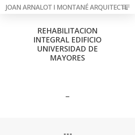
Men
Skip
JOAN ARNALOT I MONTANÉ ARQUITECTE
to
Close
main
Menu
content
REHABILITACION
INTEGRAL EDIFICIO
UNIVERSIDAD DE
MAYORES